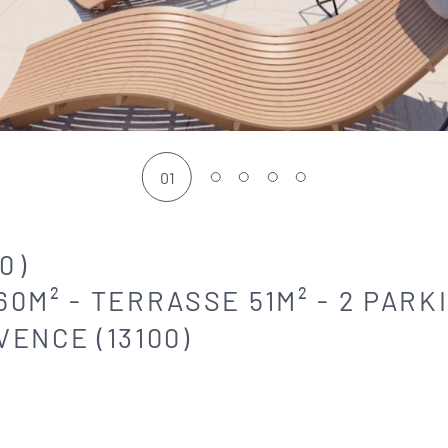
01
0)
0M² - TERRASSE 51M² - 2 PARK
ENCE (13100)