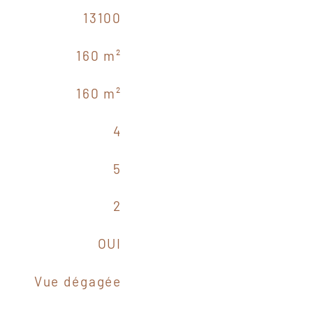
13100
160 m²
160 m²
4
5
2
OUI
Vue dégagée