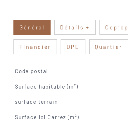
Général
Détails +
Coprop
Financier
DPE
Quartier
TRAD_SIROCCO_Caracteristique
Valeurs
Code postal
Surface habitable (m²)
surface terrain
Surface loi Carrez (m²)