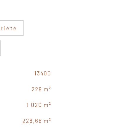
riété
13400
228 m²
1 020 m²
228,66 m²