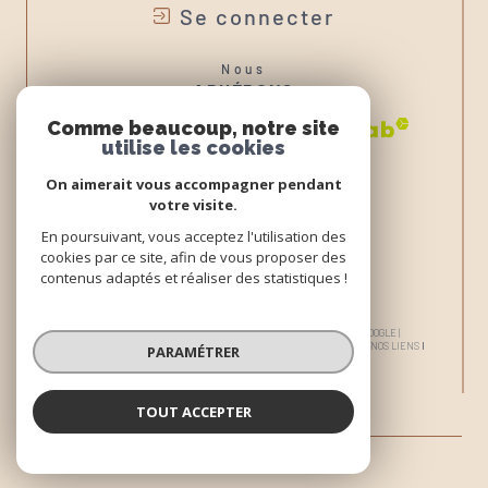
Se connecter
Nous
ADHÉRONS
Comme beaucoup, notre site
utilise les cookies
On aimerait vous accompagner pendant
votre visite.
En poursuivant, vous acceptez l'utilisation des
cookies par ce site, afin de vous proposer des
contenus adaptés et réaliser des statistiques !
© 2026 | TOUS DROITS RÉSERVÉS | TRADUCTION POWERED BY GOOGLE |
NOS HONORAIRES
PLAN DU SITE
MENTIONS LÉGALES
ADMIN
NOS LIENS
PARAMÉTRER
POLITIQUE RGPD
COOKIES
TOUT ACCEPTER