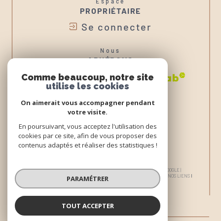
Espace
PROPRIÉTAIRE
Se connecter
Nous
ADHÉRONS
Comme beaucoup, notre site
utilise les cookies
On aimerait vous accompagner pendant
votre visite.
En poursuivant, vous acceptez l'utilisation des
cookies par ce site, afin de vous proposer des
contenus adaptés et réaliser des statistiques !
© 2026 | TOUS DROITS RÉSERVÉS | TRADUCTION POWERED BY GOOGLE |
NOS HONORAIRES
PLAN DU SITE
MENTIONS LÉGALES
ADMIN
NOS LIENS
PARAMÉTRER
POLITIQUE RGPD
COOKIES
TOUT ACCEPTER