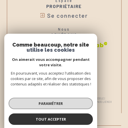
Espace
PROPRIÉTAIRE
Se connecter
Nous
ADHÉRONS
Comme beaucoup, notre site
utilise les cookies
On aimerait vous accompagner pendant
votre visite.
En poursuivant, vous acceptez l'utilisation des
cookies par ce site, afin de vous proposer des
contenus adaptés et réaliser des statistiques !
© 2026 | TOUS DROITS RÉSERVÉS | TRADUCTION POWERED BY GOOGLE |
NOS HONORAIRES
PLAN DU SITE
MENTIONS LÉGALES
ADMIN
NOS LIENS
PARAMÉTRER
POLITIQUE RGPD
COOKIES
TOUT ACCEPTER