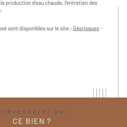
a production d'eau chaude, l'entretien des 
.
é sont disponibles sur le site : 
Géorisques
 - 
Intéressé(e) par
CE BIEN ?