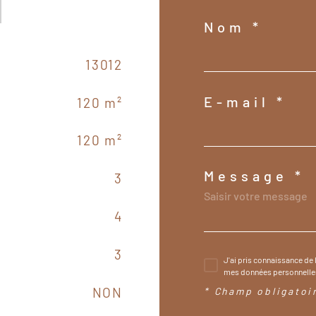
Nom *
13012
E-mail *
120 m²
120 m²
Message *
3
4
3
J'ai pris connaissance de 
mes données personnelles
NON
* Champ obligatoi