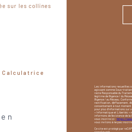
e sur les collines
Calculatrice
Les informations recueillies 
agissant comme Sous-traitant d
reste Responsable du Traiteme
légitime de l'Agence / du Rése
l'Agence / au Réseau. Conformé
rectification, d’effacement, d
consentement à tout moment en
pour plus d’informations sur v
« Informatique et Libertés » 
ien
informons de l’existence de la
vous inscrire ici :
https://www
vous invitons à ne pas inscrir
Ce site est protégé par reCA
s'appliquent.