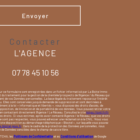
Envoyer
contacter
L'AGENCE
07 78 45 10 56
sur ce formulaire sont enregistrées dans un fichier informatisé par La Boite Immo
u traitement pour la gestion de la clientèle/prospects de l'Agence / du Réseau qui
nt de vos Données personnelles. La base légale du traitement repose sur l'intérêt
au. Elles sont conservées jusqu'à demande de suppression et sont destinées à
ment à la loi « informatique et libertés », vous disposez des droits d’accès, de
’opposition, de limitation et de portabilité de vos données. Vous pouvez retirer votre
 contactant directement l’Agence / Le Réseau. Consultez le site
https://cnil.fr/fr
os droits. Si vous estimez, après avoir contacté l'Agence / le Réseau, que vos droits
ne sont pas respectés, vous pouvez adresser une réclamation à la CNIL. Nous vous
 liste d'opposition au démarchage téléphonique « Bloctel », sur laquelle vous pouvez
.bloctel.gouv.fr
. Dans le cadre de la protection des Données personnelles, nous
e de Données sensibles dans le champ de saisie libre.
PTCHA, les
Politiques de Confidentialité
et es
Conditions d'utilisation
de Google