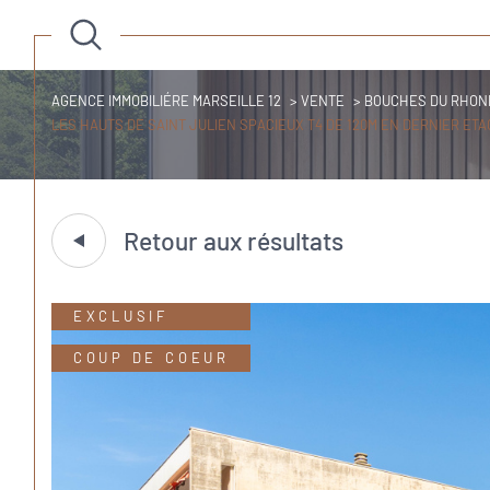
AGENCE IMMOBILIÉRE MARSEILLE 12
VENTE
BOUCHES DU RHON
LES HAUTS DE SAINT JULIEN SPACIEUX T4 DE 120M EN DERNIER ETA
Retour aux résultats
EXCLUSIF
COUP DE COEUR