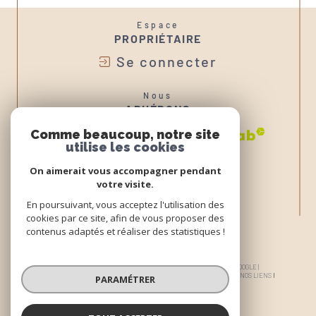
Espace
PROPRIÉTAIRE
Se connecter
Nous
ADHÉRONS
Comme beaucoup, notre site
utilise les cookies
On aimerait vous accompagner pendant
votre visite.
En poursuivant, vous acceptez l'utilisation des
cookies par ce site, afin de vous proposer des
contenus adaptés et réaliser des statistiques !
© 2026 | TOUS DROITS RÉSERVÉS | TRADUCTION POWERED BY GOOGLE |
NOS HONORAIRES
PLAN DU SITE
MENTIONS LÉGALES
ADMIN
NOS LIENS
PARAMÉTRER
POLITIQUE RGPD
COOKIES