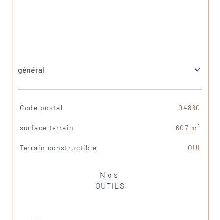
général
TRAD_SIROCCO_Caracteristique
Valeurs
Code postal
04860
surface terrain
607 m²
Terrain constructible
OUI
Nos
OUTILS