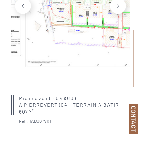
Pierrevert (04860)
A PIERREVERT (04 - TERRAIN A BATIR
CONTACT
607M²
Réf : TAB06PVRT