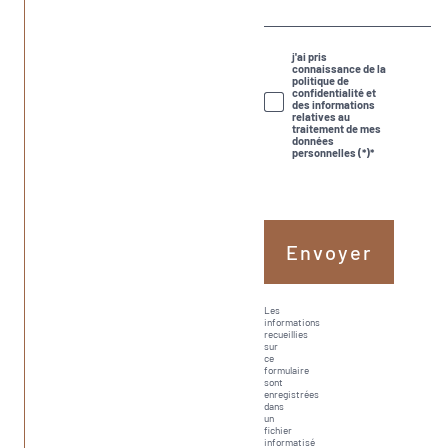
j'ai pris
connaissance de la
politique de
confidentialité et
des informations
relatives au
traitement de mes
données
personnelles (*)*
* Champ
obligatoire
Envoyer
Les
informations
recueillies
sur
ce
formulaire
sont
enregistrées
dans
un
fichier
informatisé