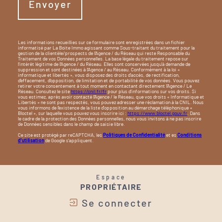
Envoyer
Les informations recueillies sur ce formulaire sont enregistrées dans un fichier
informatisé par La Boite Immo agissant comme Sous-traitant du traitement pour la
gestion de la clientèle/prospects de l'Agence / du Réseau qui reste Responsable du
Traitement de vos Données personnelles. La base légale du traitement repose sur
l'intérêt légitime de l'Agence / du Réseau. Elles sont conservées jusqu'à demande de
suppression et sont destinées à l'Agence / au Réseau. Conformément à la loi «
informatique et libertés », vous disposez des droits d’accès, de rectification,
d’effacement, d’opposition, de limitation et de portabilité de vos données. Vous pouvez
retirer votre consentement à tout moment en contactant directement l’Agence / Le
Réseau. Consultez le site
https://cnil.fr/fr
pour plus d’informations sur vos droits. Si
vous estimez, après avoir contacté l'Agence / le Réseau, que vos droits « Informatique et
Libertés » ne sont pas respectés, vous pouvez adresser une réclamation à la CNIL. Nous
vous informons de l’existence de la liste d'opposition au démarchage téléphonique «
Bloctel », sur laquelle vous pouvez vous inscrire ici :
https://www.bloctel.gouv.fr
. Dans
le cadre de la protection des Données personnelles, nous vous invitons à ne pas inscrire
de Données sensibles dans le champ de saisie libre.
Ce site est protégé par reCAPTCHA, les
Politiques de Confidentialité
et es
Conditions
d'utilisation
de Google s'appliquent.
Espace
PROPRIÉTAIRE
Se connecter