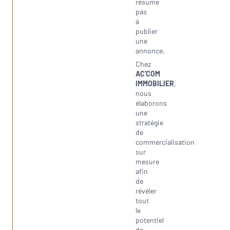
résume
pas
à
publier
une
annonce.
Chez
AC'COM
IMMOBILIER
,
nous
élaborons
une
stratégie
de
commercialisation
sur
mesure
afin
de
révéler
tout
le
potentiel
de